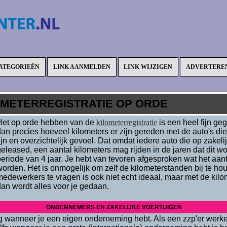
ATEGORIEËN
LINK AANMELDEN
LINK WIJZIGEN
ADVERTERE
OMETERREGISTRATIE OP ORDE
Het op orde hebben van de
kilometerregistratie
is een heel fijn g
an precies hoeveel kilometers er zijn gereden met de auto's die 
ijn en overzichtelijk gevoel. Dat omdat iedere auto die op zakeli
eleased, een aantal kilometers mag rijden in de jaren dat dit wo
periode van 4 jaar. Je hebt van tevoren afgesproken wat het aan
worden. Het is onmogelijk om zelf de kilometerstanden bij te ho
edewerkers te vragen is ook niet echt ideaal, maar met de kilome
dan wordt alles voor je gedaan.
ONDERNEMERS EN ZAKELIJKE VOERTUIGEN
ig wanneer je een eigen onderneming hebt. Als een zzp'er werken