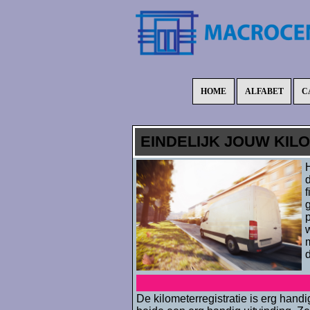
HOME
ALFABET
C
EINDELIJK JOUW KIL
d
f
g
m
De kilometerregistratie is erg hand