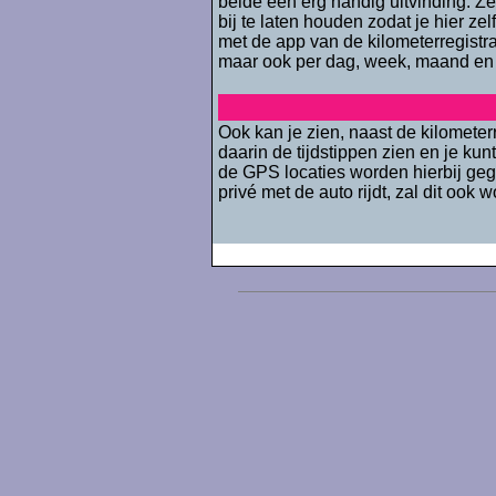
beide een erg handig uitvinding. Ze
bij te laten houden zodat je hier zel
met de app van de kilometerregistrat
maar ook per dag, week, maand en 
Ook kan je zien, naast de kilometer
daarin de tijdstippen zien en je kunt
de GPS locaties worden hierbij gege
privé met de auto rijdt, zal dit oo