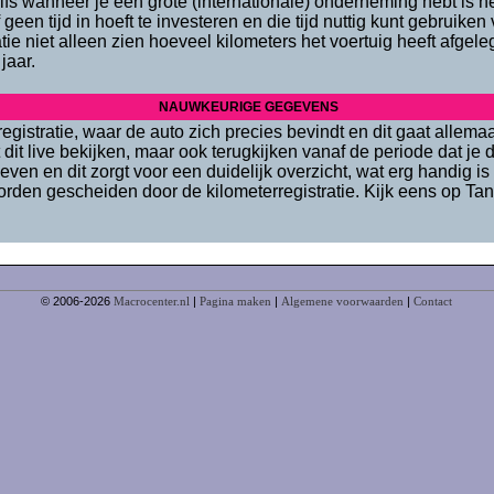
lfs wanneer je een grote (internationale) onderneming hebt is h
f geen tijd in hoeft te investeren en die tijd nuttig kunt gebruike
ie niet alleen zien hoeveel kilometers het voertuig heeft afgele
jaar.
NAUWKEURIGE GEGEVENS
registratie, waar de auto zich precies bevindt en dit gaat allem
 dit live bekijken, maar ook terugkijken vanaf de periode dat je d
ven en dit zorgt voor een duidelijk overzicht, wat erg handig is
k worden gescheiden door de kilometerregistratie. Kijk eens op T
© 2006-2026
Macrocenter.nl
|
Pagina maken
|
Algemene voorwaarden
|
Contact