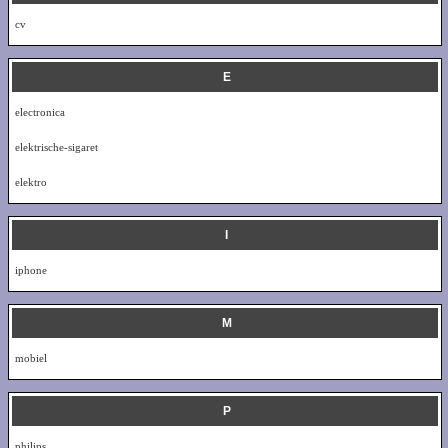
cv
E
electronica
elektrische-sigaret
elektro
I
iphone
M
mobiel
P
philips