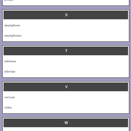
S
smartphone
smartphones
T
telefonie
televisie
V
vervoer
video
W