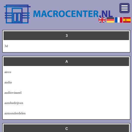
3
3d
A
airco
audio
audiovisueel
autobedrijven
autoonderdelen
C