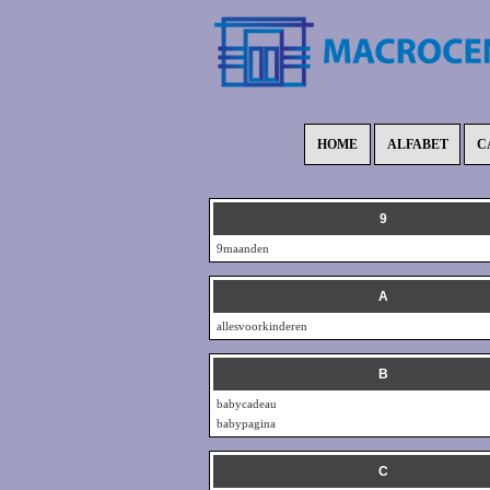
HOME
ALFABET
C
9
9maanden
A
allesvoorkinderen
B
babycadeau
babypagina
C