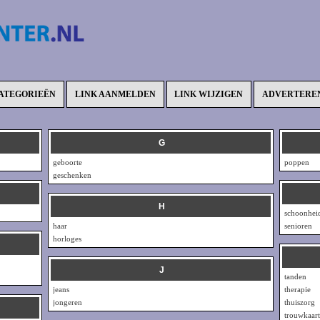
ATEGORIEËN
LINK AANMELDEN
LINK WIJZIGEN
ADVERTERE
G
geboorte
poppen
geschenken
H
schoonhei
haar
senioren
horloges
J
tanden
jeans
therapie
jongeren
thuiszorg
trouwkaar