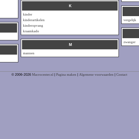
K
kinder
kinderartikelen
vergelijk
kinderopvang
kraamkado
zwanger
M
mannen
© 2006-2026
Macrocenter.nl
|
Pagina maken
|
Algemene voorwaarden
|
Contact