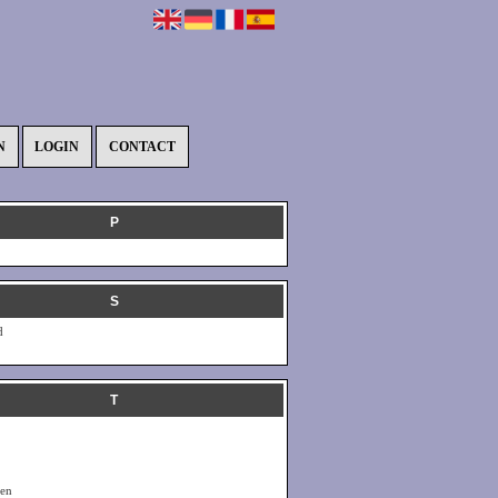
N
LOGIN
CONTACT
P
S
d
T
ten