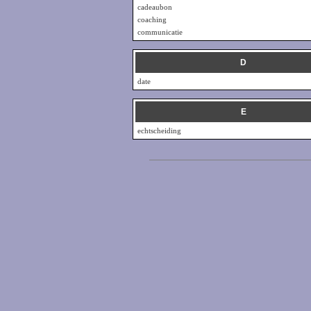
cadeaubon
coaching
communicatie
D
date
E
echtscheiding