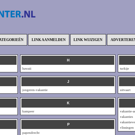
ATEGORIEËN
LINK AANMELDEN
LINK WIJZIGEN
ADVERTERE
H
hawaii
turkije
J
jongeren-vakantie
uitvaart
K
kampeer
vakantie-
vakanties
vakantieve
P
vlissingen
papendrecht