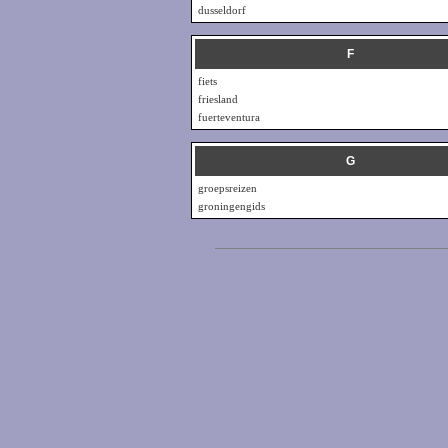
dusseldorf
F
fiets
friesland
fuerteventura
G
groepsreizen
groningengids