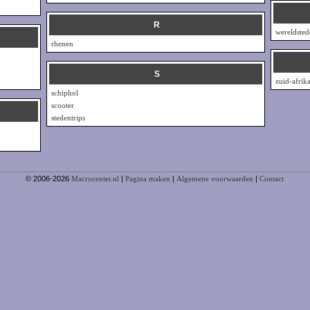
R
wereldsted
rhenen
S
zuid-afrik
schiphol
scooter
stedentrips
© 2006-2026
Macrocenter.nl
|
Pagina maken
|
Algemene voorwaarden
|
Contact