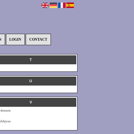
N
LOGIN
CONTACT
T
U
V
ardennen
rblijven