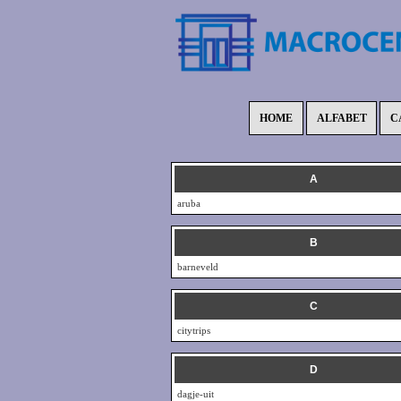
HOME
ALFABET
C
A
aruba
B
barneveld
C
citytrips
D
dagje-uit