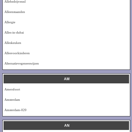
Allebedrijvennl
Alleenstaanden
Allergie
Alles-in-dubai
Alleskeuken
Allesvoorkinderen
Alternatievegeneeswijzen
AM
Amersfoort
Amsterdam
Amsterdam-020
AN