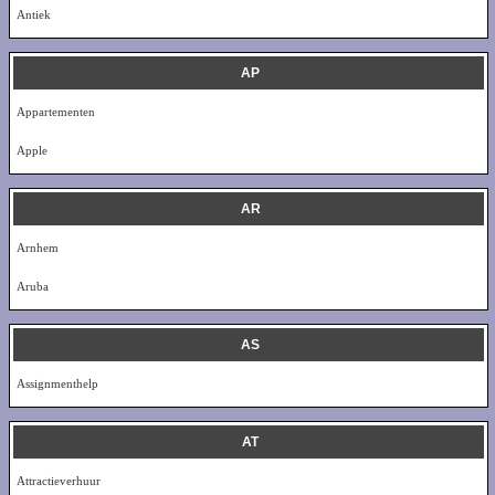
Antiek
AP
Appartementen
Apple
AR
Arnhem
Aruba
AS
Assignmenthelp
AT
Attractieverhuur