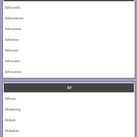
Add-prefix
Administratie
Advertentie
Adviseurs
Advocaat
Advocaten
Advocatuur
AF
Afbouw
Afrastering
Afslank
Afslanken