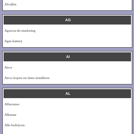
Afvallen
AG
Agencia-de-marketing
Agm-batterij
AI
Airco
Airco-kopen-en-laten-installeren
AL
Alfaromeo
Alkmaar
Alle-bedrijven-