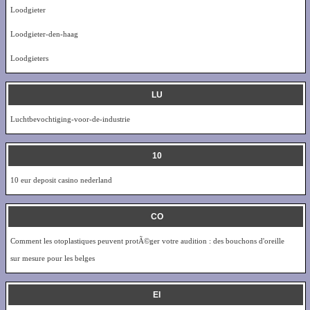
Loodgieter
Loodgieter-den-haag
Loodgieters
LU
Luchtbevochtiging-voor-de-industrie
10
10 eur deposit casino nederland
CO
Comment les otoplastiques peuvent protÃ©ger votre audition : des bouchons d'oreille
sur mesure pour les belges
EI