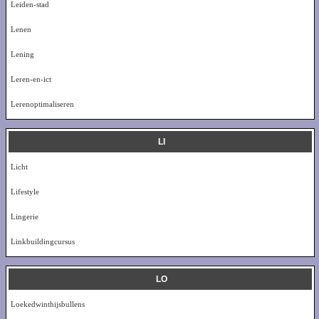
Leiden-stad
Lenen
Lening
Leren-en-ict
Lerenoptimaliseren
LI
Licht
Lifestyle
Lingerie
Linkbuildingcursus
LO
Loekedwinthijsbullens