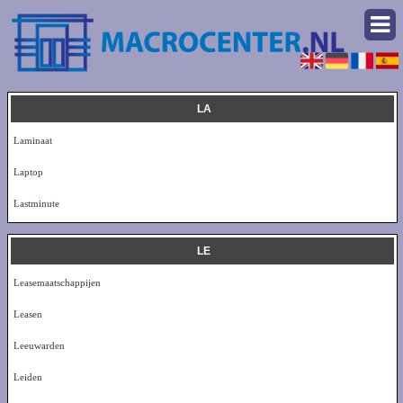
LA
Laminaat
Laptop
Lastminute
LE
Leasemaatschappijen
Leasen
Leeuwarden
Leiden