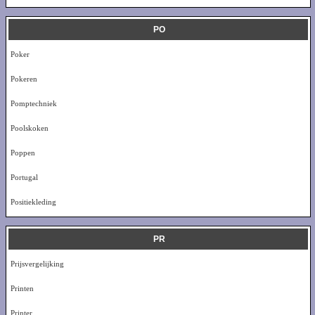
PO
Poker
Pokeren
Pomptechniek
Poolskoken
Poppen
Portugal
Positiekleding
PR
Prijsvergelijking
Printen
Printer