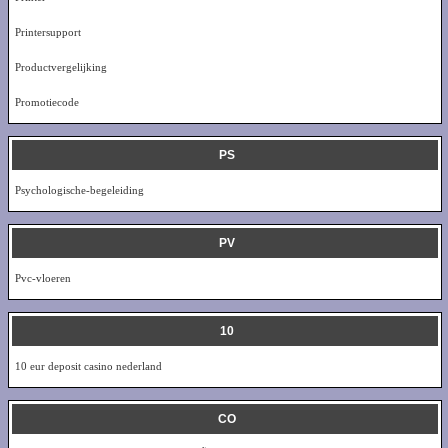
Printersupport
Productvergelijking
Promotiecode
PS
Psychologische-begeleiding
PV
Pvc-vloeren
10
10 eur deposit casino nederland
CO