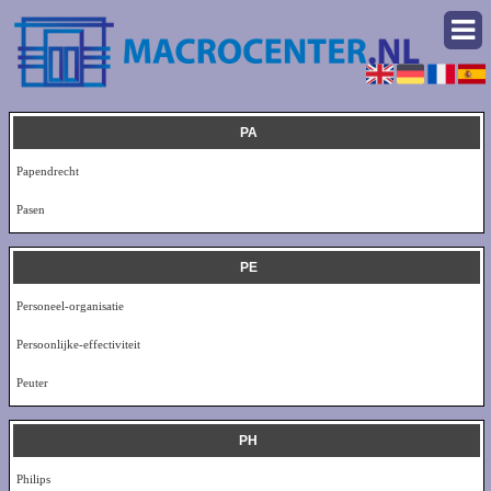
PA
Papendrecht
Pasen
PE
Personeel-organisatie
Persoonlijke-effectiviteit
Peuter
PH
Philips