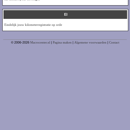
EI
Eindelijk jouw kilometerregistratie op orde
© 2006-2026
Macrocenter.nl
|
Pagina maken
|
Algemene voorwaarden
|
Contact