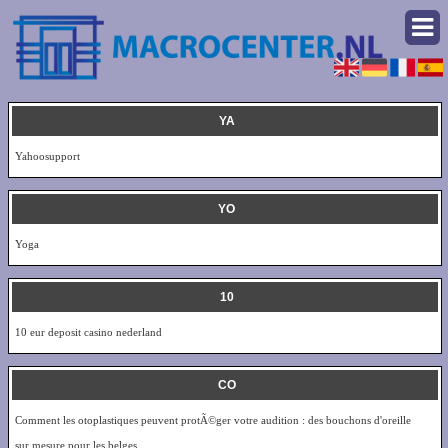
YA
Yahoosupport
YO
Yoga
10
10 eur deposit casino nederland
CO
Comment les otoplastiques peuvent protÃ©ger votre audition : des bouchons d'oreille
sur mesure pour les belges